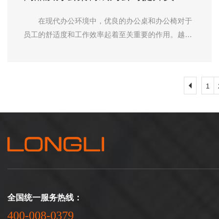
工作效率的关键
在现代办公环境中，优良的办公桌和办公椅对于
员工的舒适度和工作效率起着至关重要的作用。越来
越多的公司意识到，提供舒适、功能齐全的办公桌椅
能够帮助员工更好地应对......
1
全国统一服务热线：
400-008-0379