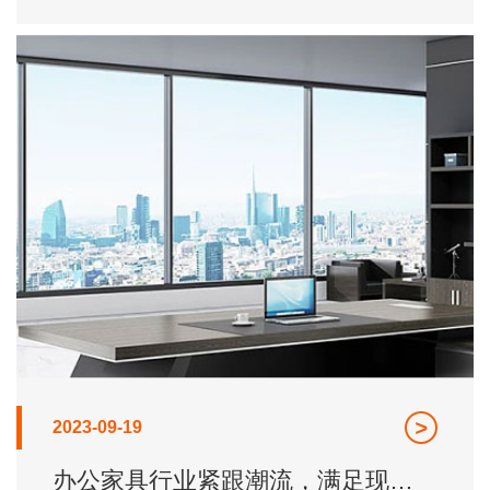
有效的工作体验，助力构......
2023-09-19
办公家具行业紧跟潮流，满足现代