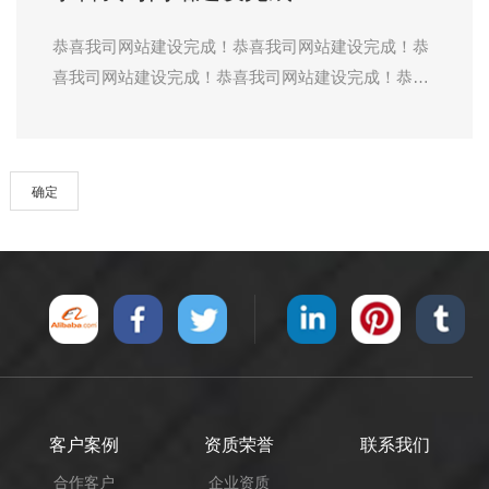
恭喜我司网站建设完成！恭喜我司网站建设完成！恭
喜我司网站建设完成！恭喜我司网站建设完成！恭喜
我司网站建设完成！恭喜我司网站建设完成！恭喜我
司网站建设完成！恭喜我......
确定
客户案例
资质荣誉
联系我们
合作客户
企业资质