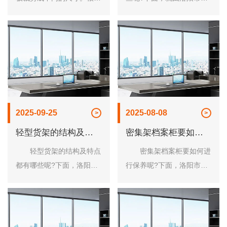
不同的钢制文件柜产品，不
立办公家具有限公司的工作
同的文件柜位置，裁剪的铁
人员就来跟大家简单的说一
板尺寸有所不同。 2、
说吧! 1、移动密集架具
把裁剪好的铁板用冲床去
有完备的计算机通讯功能，
角，不同的钢制文件......
不但能通过计算......
2025-09-25
2025-08-08
轻型货架的结构及特
密集架档案柜要如何
点都有哪些
进行保养呢
轻型货架的结构及特点
密集架档案柜要如何进
都有哪些呢?下面，洛阳市
行保养呢?下面，洛阳市龙
龙立办公家具有限公司工作
立办公家具有限公司工作人
人员这就来跟大家简单的说
员这就来跟大家简单的说一
一说吧! 轻型货架的结
说吧! 1.档案室内要保
构由三部分组成：立柱片、
持通风干燥的环境：经常性