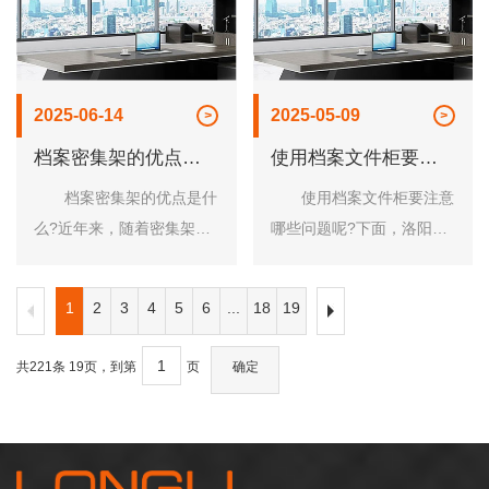
横梁和层板。立柱......
地保持室内通风......
2025-06-14
2025-05-09
档案密集架的优点是
使用档案文件柜要注
什么
意的三大细节
档案密集架的优点是什
使用档案文件柜要注意
么?近年来，随着密集架的
哪些问题呢?下面，洛阳市
流行，逐渐在取代书架，那
龙立办公家具有限公司工作
密集架与传统的书架相比，
人员这就来跟大家简单的说
1
2
3
4
5
6
...
18
19
有什么优势呢? 1、档
一说吧! 1、避免柜体直
案的存取：在档案的存取
接的碰撞和锐器刮花。为防
共221条 19页，到第
页
确定
上，档案密集架更加......
止塑粉氧化要避......