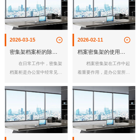
整理就容易出现问题对于日
几乎每个办公场所以及图书
常工作造成不便。 ......
馆都能使用的得到......
2026-03-15
2026-02-11
密集架档案柜的除尘
档案密集架的使用步
方法有哪些
骤
在日常工作中，密集架
档案密集架在工作中起
档案柜是办公室中经常见到
着重要作用，是办公室所必
的，档案柜主要是用来放置
备的办公家具，密集架主要
文件的， 方便大家的使
是存放文件以及资料的柜
用，不过日常中对档案柜的
子，对于密集架在日常使用
清洁也是很关键的，档案柜
中，要掌握正确的操作方
的除尘方法有哪些......
法，这样可以保证密集......