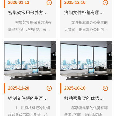
2026-01-13
2025-12-16
密集架常用保养方法
洛阳文件柜都有哪些
有哪些
款式
密集架常用保养方法有
文件柜就像办公室里的
哪些?下面，密集架厂家就
大管家，把日常办公用的文
来跟大家简单的说一说
件夹，剪刀，纸张，胶带等
吧! 密集架在公司当中
办公器材管理的有条有理，
已经成为非常常见的办公家
整整齐齐。可以毫不夸张的
具了，存储着大量的办公文
说每个企业或是政府，事业
件能够节约办公室的空......
单位都是离不开洛......
2025-11-20
2025-10-10
钢制文件柜的生产工
移动密集架的优势有
艺流程
哪些
1、用剪板机把冷轧钢
移动密集架的优势有哪
板裁剪成不同的尺寸。根据
些呢?下面，就由洛阳市龙