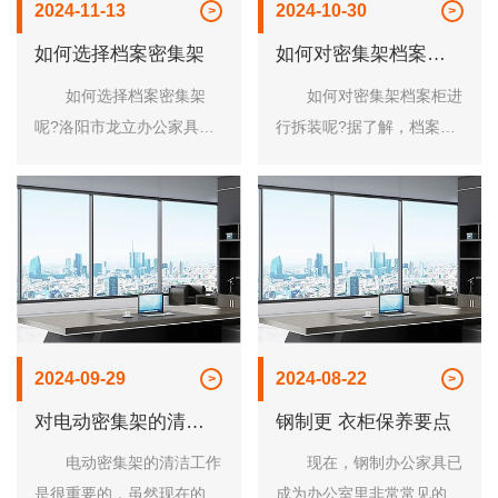
2024-11-13
2024-10-30
如何选择档案密集架
如何对密集架档案柜
进行拆装
如何选择档案密集架
如何对密集架档案柜进
呢?洛阳市龙立办公家具有
行拆装呢?据了解，档案柜
限公司这就来跟大家简单的
的拆装并不是非常容易，必
说一说吧! 因为移动便
须要十分熟悉它的构造才可
利、存储效率高、密封效果
以。 所以，如果您购买
好、空间利用率***优点而深
的是正规大品牌的产品，他
受客户的喜爱，......
们通常都是会有非......
2024-09-29
2024-08-22
对电动密集架的清洁
钢制更 衣柜保养要点
工作很重要
电动密集架的清洁工作
现在，钢制办公家具已
是很重要的，虽然现在的办
成为办公室里非常常见的办