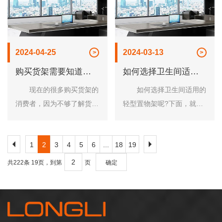
们在不同的领域中......
风条件等多种，使......
2024-04-25
2024-03-13
购买货架需要知道的
如何选择卫生间适用
小技巧
的轻型轻型置物架
现在的很多购买货架的
如何选择卫生间适用的
消费者，因为不够了解货
轻型置物架呢?下面，就跟
架，所以买了很多不适用及
洛阳市龙立办公家具有限公
质量不好的货架，下面，洛
司的工作人员一起来了解一
1
2
3
4
5
6
...
18
19
阳市龙立办公家具有限公司
下吧! 1.考虑卫生间轻
就来跟大家说一说购买货架
型置物架的长度和宽度
共222条 19页，到第
页
确定
的小技巧吧! 1......
购一款合适的卫......