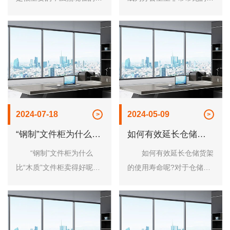
公环境看似很好且每天都会
公家具，钢制办公家具的定
打扫，但还是会有很多的灰
制范围以涵盖钢制更 衣
尘，只是有时候一些看不到
柜、档案柜、期刊架、活动
而已，所以，要及时做到将
柜等多款产品。这和钢制办
密集架上的灰尘快......
公家具优势是分不......
2024-07-18
2024-05-09
“钢制”文件柜为什么
如何有效延长仓储货
比“木质”文件柜卖得好
架的使用寿命
“钢制”文件柜为什么
如何有效延长仓储货架
比“木质”文件柜卖得好呢?
的使用寿命呢?对于仓储货
下面，洛阳龙立办公家具就
架有所应用的用户可能有所
来为大家简单的介绍一下
了解，对其使用寿命有所影
吧! 其实，在办公家具
响的印象有很多，分别有仓
工艺的不断的发展之后，人
库的温度、湿度、光照、通