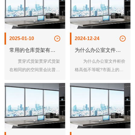
具的表面，仔细检查抛光面
合式拆卸构造，装置便当简
是否平滑，是否有裂......
单，便于挪动运用......
2025-01-10
2024-12-24
常用的仓库货架有哪
为什么办公室文件柜
些种类呢
价格高低不等
贯穿式货架贯穿式货架
为什么办公室文件柜价
在相同的的空间里会比普通
格高低不等呢?市面上的文
的的托盘货架简直多出大约
件柜高低不等，有几百的也
一倍的贮存力，多出的贮存
有上千的，不同的商家价格
利是由于由于这类货架去掉
也会相差百元不等，那么，
了各排货架之间的通道，并
这是为什么呢?洛阳市龙立
将货架兼并在一同......
办公家具有限公司......