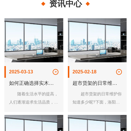
资讯中心
2025-03-13
2025-02-18
如何正确选择实木办
超市货架的日常维护
公家具
你知道多少
随着生活水平的提高，
超市货架的日常维护你
人们逐渐追求生活品质，对
知道多少呢?下面，洛阳市
于实木办公家具的选择也是
龙立办公家具有限公司工作
十分追求和高品质。
人员这就来跟大家简单的说
1、触摸表面：将手放在家
一说吧! 分层显现，组