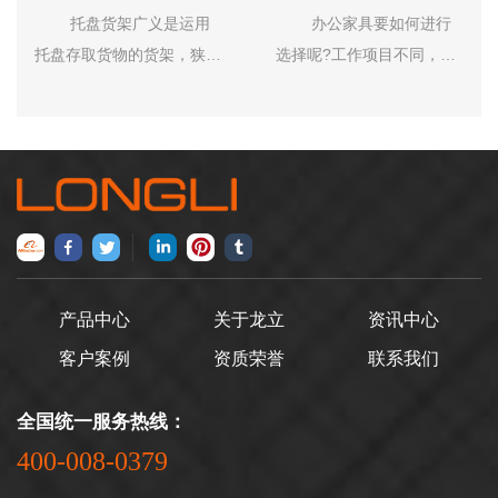
及使用范围
选择
托盘货架广义是运用
办公家具要如何进行
托盘存取货物的货架，狭义
选择呢?工作项目不同，同
指横梁货架。平常所说的托
时，也可以形成良好的办公
盘货架一般指的是横梁货
氛围。 1、色系区界限
架。托盘货架运用比较普
分明。 那么自然需要
遍。 托盘货架虽然没
选择办公家具针对冷色系来
有贯通货架存储密度高，但
进行相应的变换，这样的就
是对摆放物品的品种规格要
可以实现办公环境的营造，
求比较低，所以运用相当普
辅助人们提高其办公的积极
遍，托盘货架的高度理论上
性和办公的舒适感，也可以
产品中心
关于龙立
资讯中心
可以无***的向上延伸，自动
提高办公室的娱乐情绪的制
客户案例
资质荣誉
联系我们
化立体仓库的货架部分多采
造。 办公室主要分暖
用托盘货架的结构，高度可
色系，那么办公家具选择也
全国统一服务热线：
以达到几十米甚***百米高。
应当为少暖色系，来进行不
400-008-0379
托盘货架存取货物的方
同色调的选择，需要有更加
式灵活，不像贯通货架，只
深浅不一的不同色调的来回