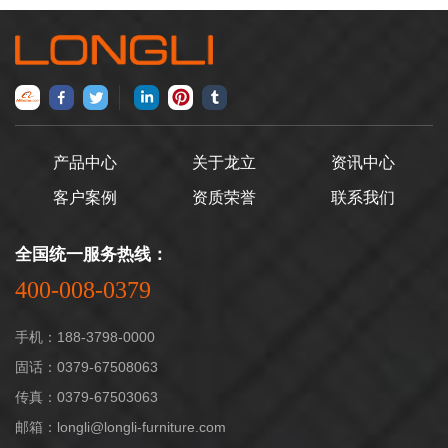
的好，什么样更适合我们，
由二种构件：网片、立柱组
几天，龙立办公家具小编就
成，搭配夹片、底脚、滑轮
教大家几个选择龙立密集架
等配件使用。 说道轻
的要点。 首先，我们
型货架的品质，众所周知，
先确定一下密集架的分类，
货架不能用一两个月就坏掉
看看密集架大概都有什么种
了或许根本承重不了太多分
产品中心
关于龙立
资讯中心
类，比如：移动密集架，档
量。所以超市选择货架肯定
客户案例
资质荣誉
联系我们
案密集架，会计密集架或者
要关注货架的品质问题。那
智能密集架等分类。
么，货架的品质重点看哪几
全国统一服务热线：
其次，我们要根据我们的使
点呢? 1、材质，选择
400-008-0379
用空间及环境来选择，我们
轻型货架肯定要根据要承载
需要哪一种龙立密集架，是
多少分量选择对照的材质。
手机：188-3798-0000
轻便型的，还是承重高的。
提议在收购时先了解了解层
固话：0379-67508063
再次，就是根据我们的
板的厚度、立柱的粗细水准
传真：0379-67503063
用途，来选择是架型的还是
和底脚的巩固水准，任何一
邮箱：longli@longli-furniture.com
柜型的，比如：档案，可以
个环节品质不达标全部会对