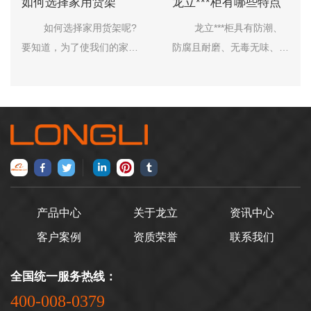
如何选择家用货架
龙立***柜有哪些特点
如何选择家用货架呢?
龙立***柜具有防潮、
要知道，为了使我们的家有
防腐且耐磨、无毒无味、色
一个清洁的环境，我们会在
泽鲜艳而不褪色、永不生
我们的厕所和厨房等很多地
锈、使用寿命长等特性。其
方设计一些置物架。这样我
***柜产品特点： 1、材
们储存也很方便，可以帮助
质：***柜的材质采用
我们更好的利用空间。
0.6~08mm的优质冷轧钢
1.选购时的设计考虑。
板; 2、配件：龙立***
在选择家用货架的时候，通
柜配置塑料抠手或铝合金抠
常有不同的组合，这是非常
手以及门锁; 3、柜
产品中心
关于龙立
资讯中心
重要的，根据客户的个性化
体：柜体都是采用静电喷塑
客户案例
资质荣誉
联系我们
制作，抽屉和搁板可以随意
设备做过磷化和防锈处理
增加或减少。不过提醒大
的; 4、颜色：常规的
全国统一服务热线：
家，在定制橱柜置物架入墙
产品颜色为亚光白或灰白
400-008-0379
式的准备，一定要设置在特
色，其他颜色可以订做。