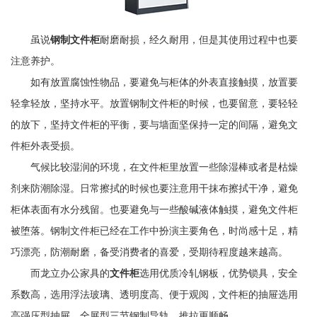
虽说
钢制文件柜
耐磨耐损，经久耐用，但是其使用过程中也要
注意养护。
如有放置腐蚀性物品，要避免与柜体的外表直接触摸，放置要
轻拿轻放，坚持水平。放置钢制文件柜的时候，也要留意，要轻轻
的放下，坚持文件柜的平衡，要与墙面坚保持一定的间隔，避免文
件柜外表受损。
气候比较湿润的环境，在文件柜里放置一些除湿棒或者是枯燥
剂来防潮除湿。日常擦拭的时候也要注意用干抹布擦拭干净，避免
柜体表面有水分残留。也要避免与一些酸碱液体触摸，避免文件柜
被堕落。钢制文件柜已经在工作中扮演主要角色，时尚感十足，精
巧漂亮，防潮耐磨，备受消费者的喜爱，受期待程度越来越高。
而龙立办公家具的
文件柜
选用优质冷轧钢板，优势锁具，安全
系数高，选用浮法玻璃、透明度高、便于观阅，文件柜的抽屉选用
高强压型抽屉，全展型三节钢制导轨，推拉更顺畅。