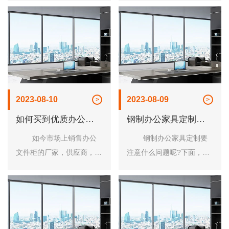
考虑权衡。下面，龙立办公
件柜焕然一新呢?下面，洛
家具厂家工作人员就来跟大
阳市龙立办公家具有限公司
家说说......
工作人......
2023-08-10
2023-08-09
如何买到优质办公文
钢制办公家具定制应
件柜
注意什么问题
如今市场上销售办公
钢制办公家具定制要
文件柜的厂家，供应商，代
注意什么问题呢?下面，洛
理商，经销商比比皆是，拼
阳市龙立办公家具有限公司
品牌，拼价格，拼质量的哪
工作人员这就来跟大家简单
哪都是，这让有需求的消费
的说一说吧! 1、在钢
者很是......
制办......