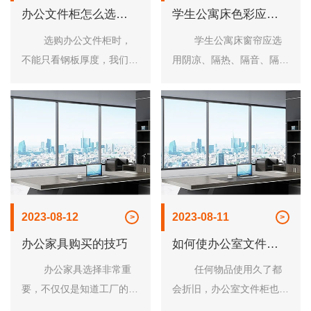
办公文件柜怎么选才
学生公寓床色彩应避
好
免选用刺激性强的颜
选购办公文件柜时，
学生公寓床窗帘应选
色
不能只看钢板厚度，我们都
用阴凉、隔热、隔音、隔音
知道用卡尺或者敲击的方法
较好的半透明纱窗或双花边
都可以确定钢板的厚度，但
窗帘。 色彩设计：学
是在购买钢制文件柜的时候
生公寓床色彩应避免选用刺
也不只......
激性强......
2023-08-12
2023-08-11
办公家具购买的技巧
如何使办公室文件柜
焕然一新
办公家具选择非常重
任何物品使用久了都
要，不仅仅是知道工厂的规
会折旧，办公室文件柜也是
模大小还需要从自己公司来
不例外的，那么，如何使文