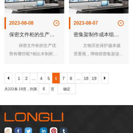
2023-08-08
2023-08-07
保密文件柜的生产优
密集架制作成本组成
势有哪些
方面
保密文件柜的生产优
文物历史保护越来越
势有哪些呢?相比木制柜，
受重视，博物馆密集架设计
金属材质的文件柜则更有优
技术也在不断提升，制作成
势，文件柜价格低、寿命
本也越来越高，它与一般的
1
2
...
4
5
6
7
8
...
18
19
长，滑动性能好,保养方
密集架有所不同，不单单要
便，而且还......
满足基......
共222条 19页，到第
页
确定